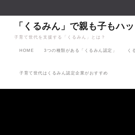
Skip
to
content
「くるみん」で親も子もハッ
子育て世代を支援する「くるみん」とは？
HOME
3つの種類がある「くるみん認定」
く
子育て世代はくるみん認定企業がおすすめ