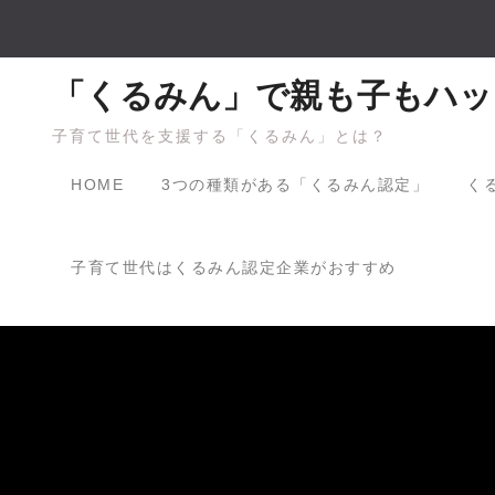
Skip
to
content
「くるみん」で親も子もハッ
子育て世代を支援する「くるみん」とは？
HOME
3つの種類がある「くるみん認定」
く
子育て世代はくるみん認定企業がおすすめ